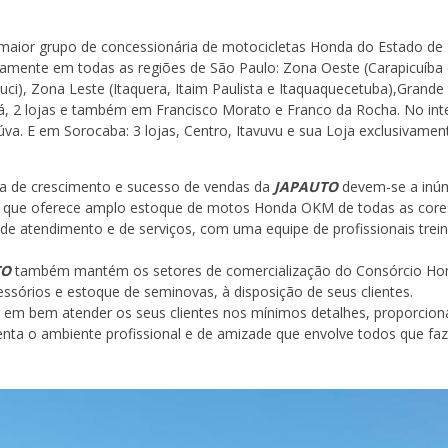
aior grupo de concessionária de motocicletas Honda do Estado de S
camente em todas as regiões de São Paulo: Zona Oeste (Carapicuíba e 
i), Zona Leste (Itaquera, Itaim Paulista e Itaquaquecetuba),Grande 
 2 lojas e também em Francisco Morato e Franco da Rocha. No inter
reúva. E em Sorocaba: 3 lojas, Centro, Itavuvu e sua Loja exclusivam
ria de crescimento e sucesso de vendas da
JAPAUTO
devem-se a inúm
 que oferece amplo estoque de motos Honda OKM de todas as core
 de atendimento e de serviços, com uma equipe de profissionais trei
TO
também mantém os setores de comercialização do Consórcio Hond
ssórios e estoque de seminovas, à disposição de seus clientes.
o em bem atender os seus clientes nos mínimos detalhes, proporcion
ta o ambiente profissional e de amizade que envolve todos que faze