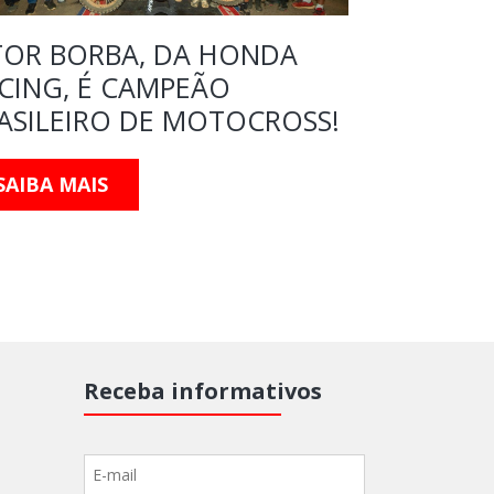
TOR BORBA, DA HONDA
HONDA:
CING, É CAMPEÃO
TRIUNFA
ASILEIRO DE MOTOCROSS!
MUNDO 
SAIBA MAIS
SAIBA M
Receba informativos