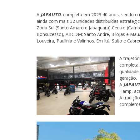
A
JAPAUTO
, completa em 2023 40 anos, sendo o m
ainda com mais 32 unidades distribuídas estrategi
Zona Sul (Santo Amaro e Jabaquara),Centro (Cambuc
Bonsucesso), ABCDM: Santo André, 3 lojas e Mauá,
Louveira, Paulínia e Valinhos. Em Itú, Salto e Cab
A trajetó
completa,
qualidade
geração.
A
JAPAU
Hamp, ace
A tradiçã
complemen