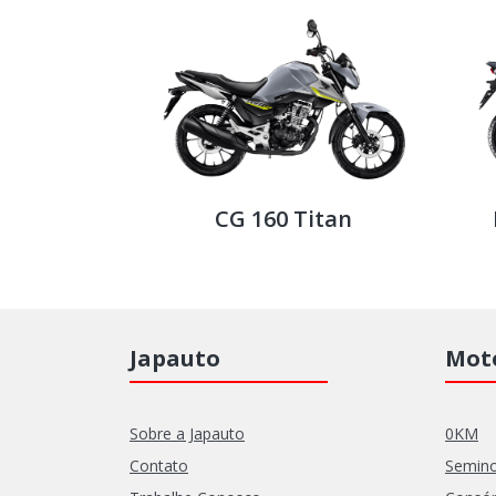
argo
CG 160 Start
Japauto
Moto
Sobre a Japauto
0KM
Contato
Semin