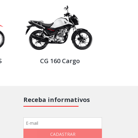
S
NXR 160 BROS CBS
CG 
Receba informativos