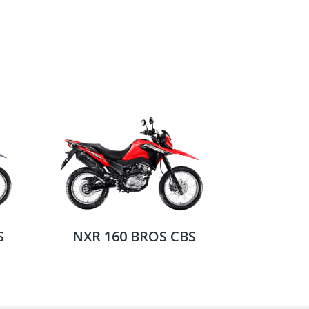
S
NXR 160 BROS CBS
CG 