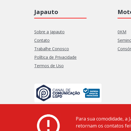
Japauto
Moto
Sobre a Japauto
0KM
Contato
Semin
Trabalhe Conosco
Consór
Política de Privacidade
Termos de Uso
Para sua comodidade, a J
retornam os contatos fei
Japauto Comércio de Motocicletas Ltda - CNPJ 52.834.181