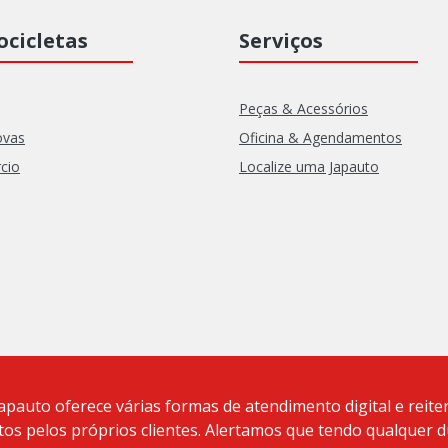
cicletas
Serviços
Peças & Acessórios
ovas
Oficina & Agendamentos
cio
Localize uma Japauto
apauto oferece várias formas de atendimento digital e reit
tos pelos próprios clientes. Alertamos que tendo qualquer 
/0001-55