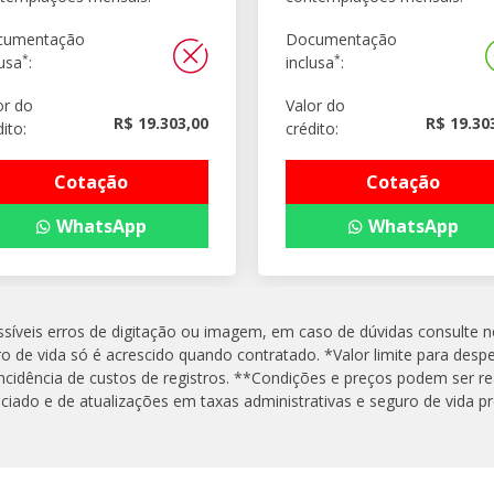
cumentação
Documentação
*
*
lusa
:
inclusa
:
or do
Valor do
R$ 19.303,00
R$ 19.30
ito:
crédito:
Cotação
Cotação
WhatsApp
WhatsApp
possíveis erros de digitação ou imagem, em caso de dúvidas consulte 
uro de vida só é acrescido quando contratado. *Valor limite para desp
ncidência de custos de registros. **Condições e preços podem ser re
ado e de atualizações em taxas administrativas e seguro de vida p