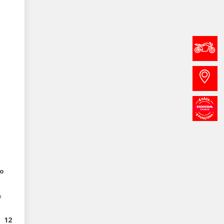
ro
o
12