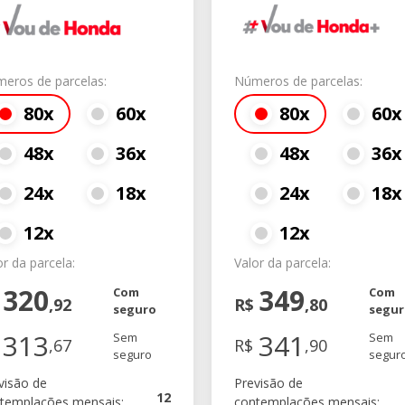
eros de parcelas:
Números de parcelas:
80x
60x
80x
60x
48x
36x
48x
36x
24x
18x
24x
18x
12x
12x
or da parcela:
Valor da parcela:
320
349
Com
Com
$
,92
R$
,80
seguro
segu
313
341
Sem
Sem
,67
R$
,90
seguro
segur
visão de
Previsão de
12
templações mensais:
contemplações mensais: