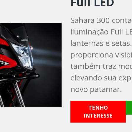
Full LED
Sahara 300 conta
iluminação Full L
lanternas e setas
proporciona visib
também traz mode
elevando sua exp
novo patamar.
TENHO
INTERESSE