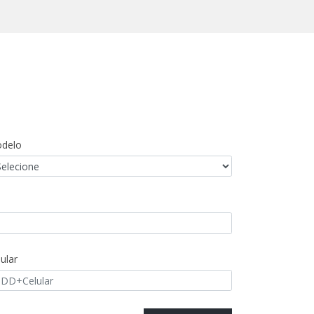
delo
ular