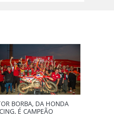
TOR BORBA, DA HONDA
HONDA:
CING, É CAMPEÃO
TRIUNFA